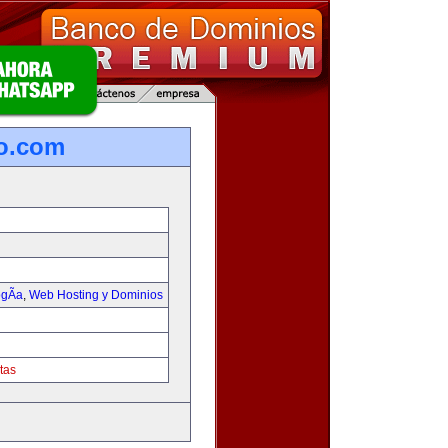
o.com
gÃ­a
,
Web Hosting y Dominios
tas