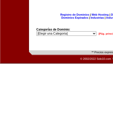
Registro de Dominios
|
Web Hosting
|
D
Dominios Expirados
|
Industrias
|
Indu
Categorías de Dominio:
[Pág. princi
** Precios expre
© 2002/2022 Solo10.com