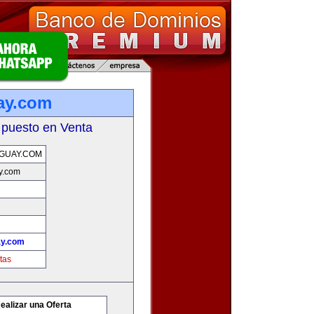
ay.com
 puesto en Venta
GUAY.COM
y.com
ay.com
tas
ealizar una Oferta