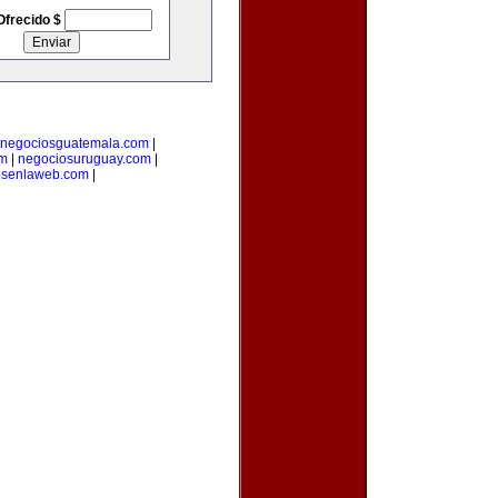
Ofrecido $
negociosguatemala.com
|
om
|
negociosuruguay.com
|
osenlaweb.com
|