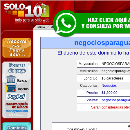
negociosparagu
El dueño de este dominio lo ha
Mayusculas:
NEGOCIOSPARA
Minusculas:
negociosparagua
Longitud:
16 caracteres
Categorias:
Negocios
Precio:
$1,200.00
Visitar!
negociosparagu
Serán consideradas ofer
R