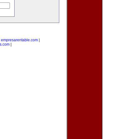
|
empresarentable.com
|
s.com
|