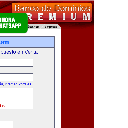
com
 puesto en Venta
­a
,
Internet
,
Portales
tas