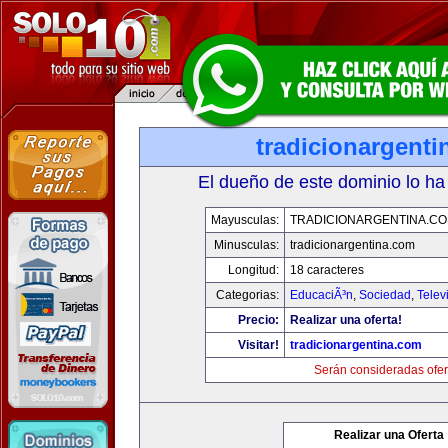
tradicionargent
El dueño de este dominio lo ha
Mayusculas:
TRADICIONARGENTINA.C
Minusculas:
tradicionargentina.com
Longitud:
18 caracteres
Categorias:
EducaciÃ³n
,
Sociedad
,
Telev
Precio:
Realizar una oferta!
Visitar!
tradicionargentina.com
Serán consideradas ofer
Realizar una Oferta