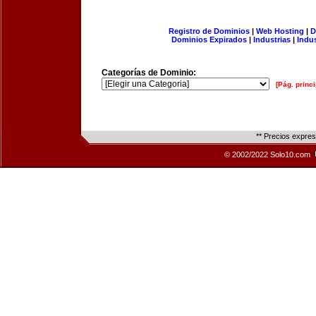
Registro de Dominios
|
Web Hosting
|
D
Dominios Expirados
|
Industrias
|
Indu
Categorías de Dominio:
[Pág. princi
** Precios expre
© 2002/2022 Solo10.com