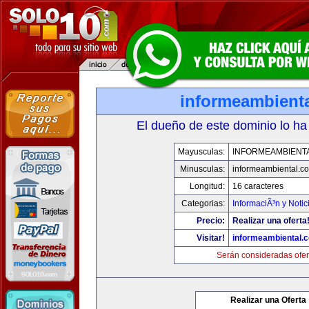
informeambient
El dueño de este dominio lo ha
Mayusculas:
INFORMEAMBIENT
Minusculas:
informeambiental.c
Longitud:
16 caracteres
Categorias:
InformaciÃ³n y Notic
Precio:
Realizar una oferta
Visitar!
informeambiental.
Serán consideradas ofer
Realizar una Oferta