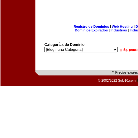
Registro de Dominios
|
Web Hosting
|
D
Dominios Expirados
|
Industrias
|
Indu
Categorías de Dominio:
[Pág. princi
** Precios expre
© 2002/2022 Solo10.com