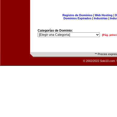
Registro de Dominios
|
Web Hosting
|
D
Dominios Expirados
|
Industrias
|
Indu
Categorías de Dominio:
[Pág. princi
** Precios expre
© 2002/2022 Solo10.com