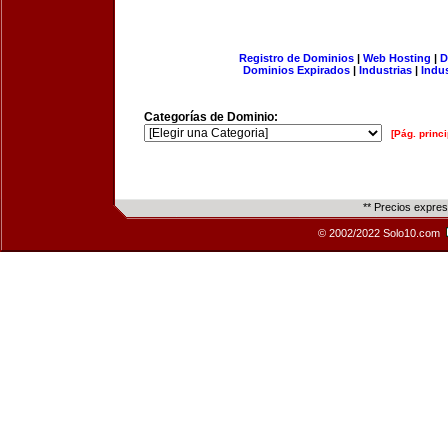
Registro de Dominios
|
Web Hosting
|
D
Dominios Expirados
|
Industrias
|
Indu
Categorías de Dominio:
[Pág. princi
** Precios expre
© 2002/2022 Solo10.com