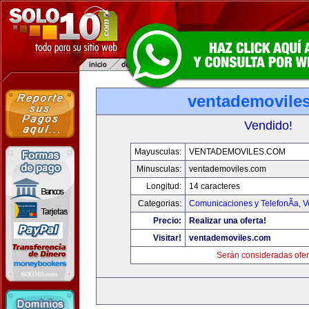
ventademovile
Vendido!
Mayusculas:
VENTADEMOVILES.COM
Minusculas:
ventademoviles.com
Longitud:
14 caracteres
Categorias:
Comunicaciones y TelefonÃ­a
,
V
Precio:
Realizar una oferta!
Visitar!
ventademoviles.com
Serán consideradas ofer