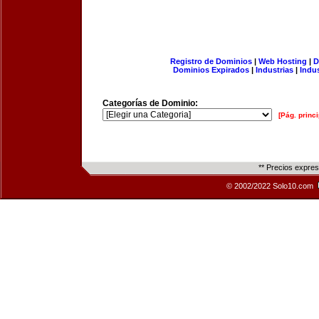
Registro de Dominios
|
Web Hosting
|
D
Dominios Expirados
|
Industrias
|
Indu
Categorías de Dominio:
[Pág. princi
** Precios expre
© 2002/2022 Solo10.com