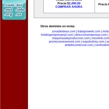
COMPRAR AHORA
Precio $
2,490.00
Precio 
COMPRAR AHORA
Otros dominios en venta:
zonadeideas.com
|
trabajosweb.com
|
moto
holdingempresarial.com
|
direccionempresas.com
|
maquinasdeproduccion.com
|
movilink.co
promocionesenred.com
|
expobolivia.com
|
s
ambitocomercial.com
|
centrode