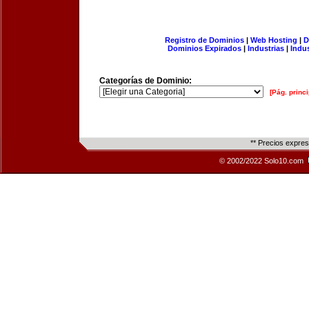
Registro de Dominios
|
Web Hosting
|
D
Dominios Expirados
|
Industrias
|
Indu
Categorías de Dominio:
[Pág. princi
** Precios expre
© 2002/2022 Solo10.com