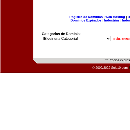
Registro de Dominios
|
Web Hosting
|
D
Dominios Expirados
|
Industrias
|
Indu
Categorías de Dominio:
[Pág. princi
** Precios expre
© 2002/2022 Solo10.com