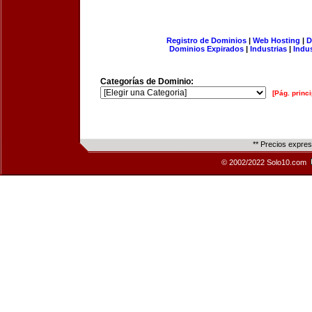
Registro de Dominios
|
Web Hosting
|
D
Dominios Expirados
|
Industrias
|
Indu
Categorías de Dominio:
[Pág. princi
** Precios expre
© 2002/2022 Solo10.com