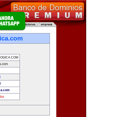
ica.com
OGICA.COM
a.com
d
!
ca.com
tas