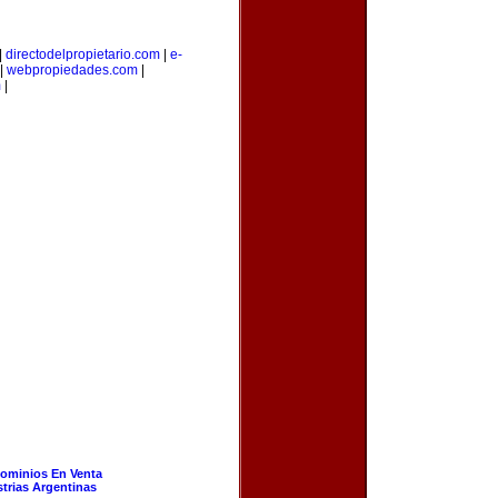
|
directodelpropietario.com
|
e-
|
webpropiedades.com
|
m
|
ominios En Venta
strias Argentinas