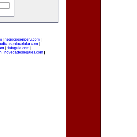
m
|
negociosenperu.com
|
noticiasentucelular.com
|
com
|
dataguia.com
|
m
|
novedadeslegales.com
|