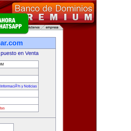
lar.com
 puesto en Venta
OM
,
InformaciÃ³n y Noticias
tas