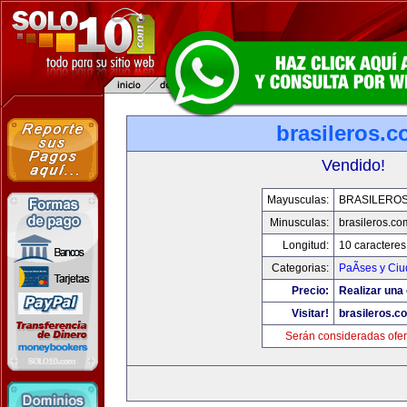
brasileros.
Vendido!
Mayusculas:
BRASILERO
Minusculas:
brasileros.co
Longitud:
10 caracteres
Categorias:
PaÃ­ses y Ci
Precio:
Realizar una 
Visitar!
brasileros.c
Serán consideradas ofer