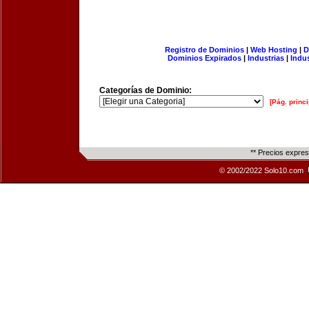
Registro de Dominios
|
Web Hosting
|
D
Dominios Expirados
|
Industrias
|
Indu
Categorías de Dominio:
[Pág. princi
** Precios expre
© 2002/2022 Solo10.com