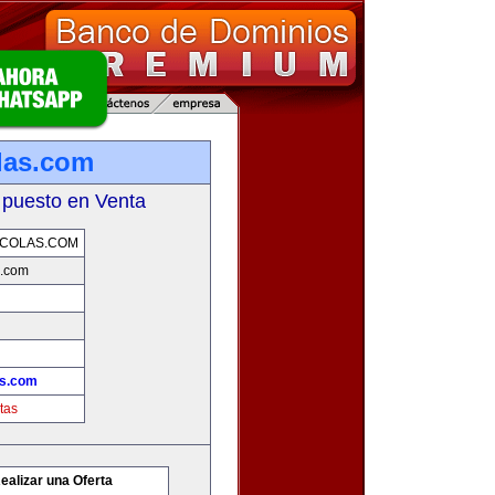
las.com
 puesto en Venta
ICOLAS.COM
s.com
as.com
tas
ealizar una Oferta