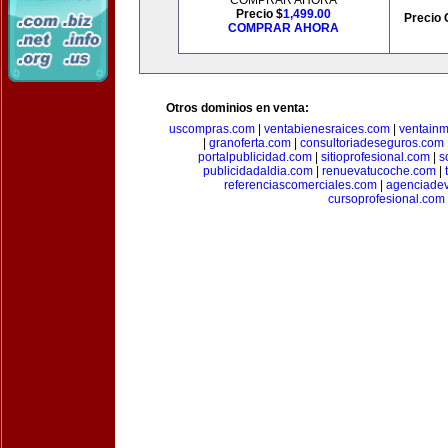
COMPRAR AHORA
Precio $
1,499.00
Precio 
COMPRAR AHORA
Otros dominios en venta:
uscompras.com
|
ventabienesraices.com
|
ventain
|
granoferta.com
|
consultoriadeseguros.com
portalpublicidad.com
|
sitioprofesional.com
|
s
publicidadaldia.com
|
renuevatucoche.com
|
referenciascomerciales.com
|
agenciadev
cursoprofesional.com