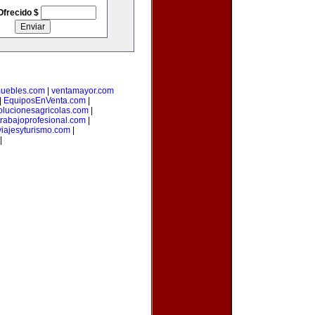
Ofrecido $
muebles.com
|
ventamayor.com
|
EquiposEnVenta.com
|
olucionesagricolas.com
|
trabajoprofesional.com
|
iajesyturismo.com
|
|