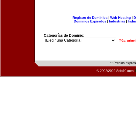
Registro de Dominios
|
Web Hosting
|
D
Dominios Expirados
|
Industrias
|
Indu
Categorías de Dominio:
[Pág. princi
** Precios expre
© 2002/2022 Solo10.com