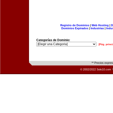
Registro de Dominios
|
Web Hosting
|
D
Dominios Expirados
|
Industrias
|
Indu
Categorías de Dominio:
[Pág. princi
** Precios expre
© 2002/2022 Solo10.com