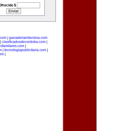
Ofrecido $
.com
|
ganaderiaintensiva.com
|
clasificadosdecordoba.com
|
sfamilares.com
|
m
|
tecnologiapublicitaria.com
|
com
|