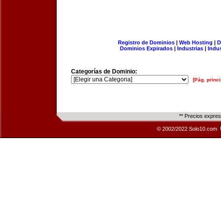
Registro de Dominios
|
Web Hosting
|
D
Dominios Expirados
|
Industrias
|
Indu
Categorías de Dominio:
[Pág. princi
** Precios expre
© 2002/2022 Solo10.com