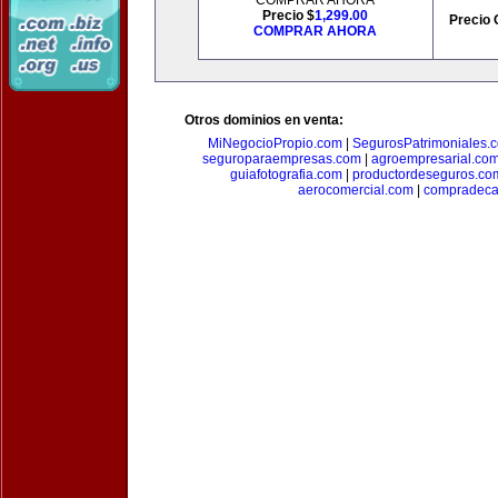
COMPRAR AHORA
Precio $
1,299.00
Precio 
COMPRAR AHORA
Otros dominios en venta:
MiNegocioPropio.com
|
SegurosPatrimoniales.
seguroparaempresas.com
|
agroempresarial.co
guiafotografia.com
|
productordeseguros.co
aerocomercial.com
|
compradec