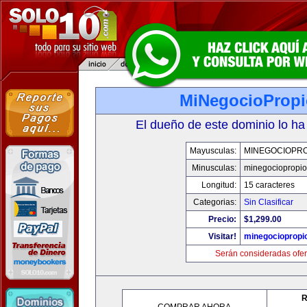
MiNegocioProp
El dueño de este dominio lo ha
Mayusculas:
MINEGOCIOPRO
Minusculas:
minegociopropi
Longitud:
15 caracteres
Categorias:
Sin Clasificar
Precio:
$1,299.00
Visitar!
minegociopropi
Serán consideradas ofer
R