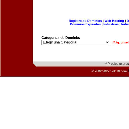
Registro de Dominios
|
Web Hosting
|
D
Dominios Expirados
|
Industrias
|
Indu
Categorías de Dominio:
[Pág. princi
** Precios expre
© 2002/2022 Solo10.com