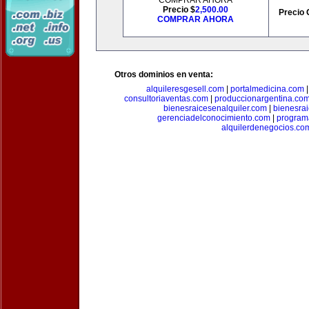
COMPRAR AHORA
Precio $
2,500.00
Precio 
COMPRAR AHORA
Otros dominios en venta:
alquileresgesell.com
|
portalmedicina.com
consultoriaventas.com
|
produccionargentina.co
bienesraicesenalquiler.com
|
bienesra
gerenciadelconocimiento.com
|
program
alquilerdenegocios.co