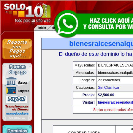
bienesraicesenalq
El dueño de este dominio lo ha
Mayusculas:
BIENESRAICESENA
Minusculas:
bienesraicesenalquil
Longitud:
22 caracteres
Categorias:
Sin Clasificar
Precio:
$2,500.00
Visitar!
bienesraicesenalqui
Serán consideradas ofer
R