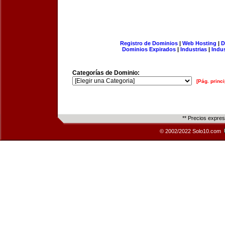
Registro de Dominios
|
Web Hosting
|
D
Dominios Expirados
|
Industrias
|
Indu
Categorías de Dominio:
[Pág. princi
** Precios expre
© 2002/2022 Solo10.com