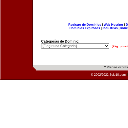
Registro de Dominios
|
Web Hosting
|
D
Dominios Expirados
|
Industrias
|
Indu
Categorías de Dominio:
[Pág. princi
** Precios expre
© 2002/2022 Solo10.com