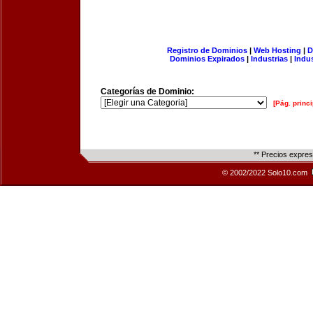
Registro de Dominios
|
Web Hosting
|
D
Dominios Expirados
|
Industrias
|
Indu
Categorías de Dominio:
[Pág. princi
** Precios expre
© 2002/2022 Solo10.com