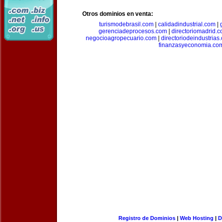
Otros dominios en venta:
turismodebrasil.com
|
calidadindustrial.com
|
gerenciadeprocesos.com
|
directoriomadrid.
negocioagropecuario.com
|
directoriodeindustrias
finanzasyeconomia.co
Registro de Dominios
|
Web Hosting
|
D