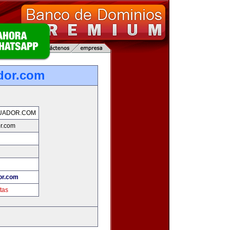
dor.com
UADOR.COM
r.com
or.com
tas