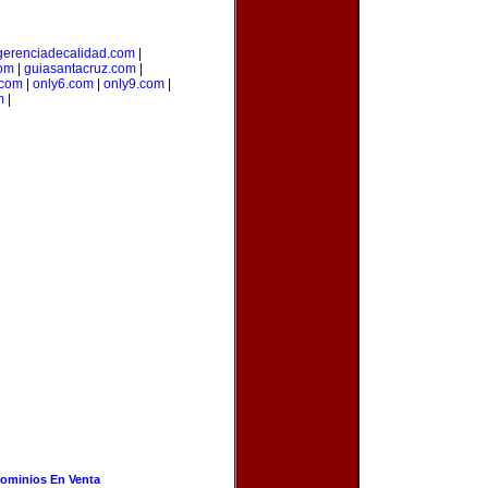
gerenciadecalidad.com
|
com
|
guiasantacruz.com
|
.com
|
only6.com
|
only9.com
|
m
|
ominios En Venta