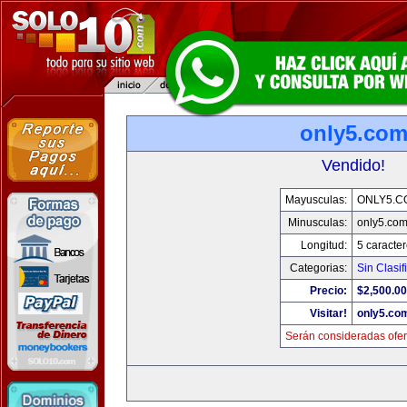
only5.co
Vendido!
Mayusculas:
ONLY5.C
Minusculas:
only5.co
Longitud:
5 caracte
Categorias:
Sin Clasif
Precio:
$2,500.00
Visitar!
only5.co
Serán consideradas ofer