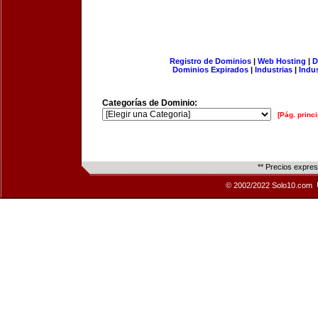
Registro de Dominios
|
Web Hosting
|
D
Dominios Expirados
|
Industrias
|
Indu
Categorías de Dominio:
[Pág. princi
** Precios expre
© 2002/2022 Solo10.com