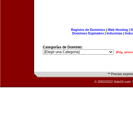
Registro de Dominios
|
Web Hosting
|
D
Dominios Expirados
|
Industrias
|
Indu
Categorías de Dominio:
[Pág. princi
** Precios expre
© 2002/2022 Solo10.com