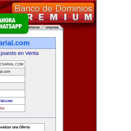
rial.com
 puesto en Venta
ESARIAL.COM
al.com
ial.com
tas
ealizar una Oferta