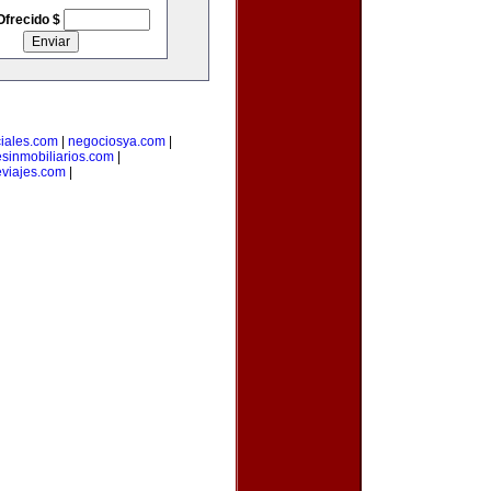
Ofrecido $
iales.com
|
negociosya.com
|
esinmobiliarios.com
|
viajes.com
|