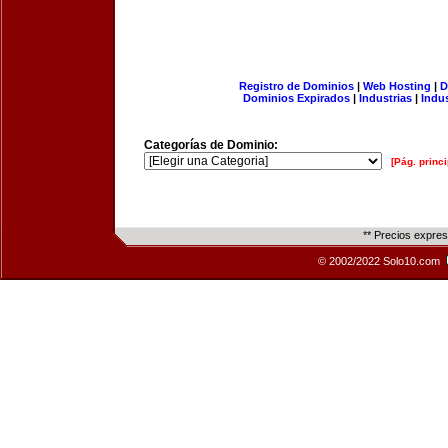
Registro de Dominios
|
Web Hosting
|
D
Dominios Expirados
|
Industrias
|
Indu
Categorías de Dominio:
[Pág. princi
** Precios expre
© 2002/2022 Solo10.com