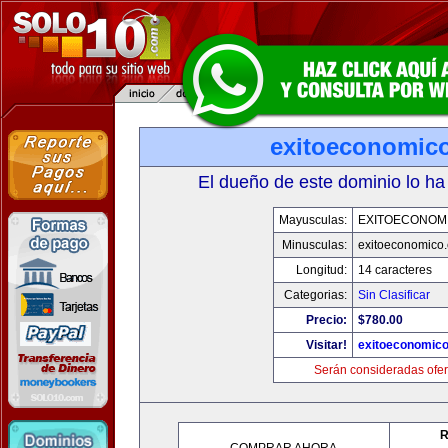
exitoeconomic
El dueño de este dominio lo ha
Mayusculas:
EXITOECONOM
Minusculas:
exitoeconomico
Longitud:
14 caracteres
Categorias:
Sin Clasificar
Precio:
$780.00
Visitar!
exitoeconomic
Serán consideradas ofer
R