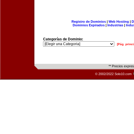
Registro de Dominios
|
Web Hosting
|
D
Dominios Expirados
|
Industrias
|
Indu
Categorías de Dominio:
[Pág. princi
** Precios expre
© 2002/2022 Solo10.com