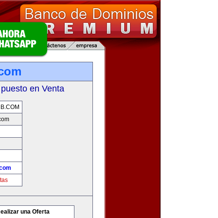
.com
 puesto en Venta
2B.COM
com
.com
tas
ealizar una Oferta