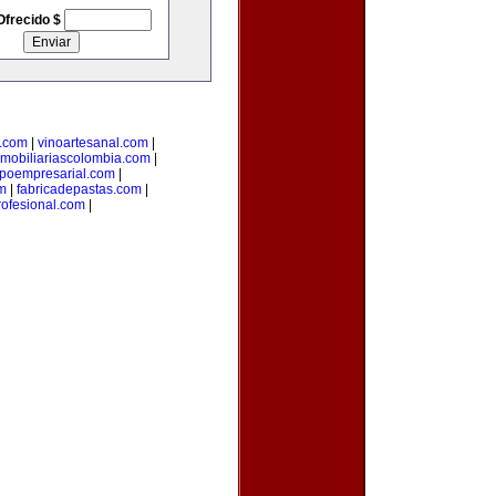
Ofrecido $
.com
|
vinoartesanal.com
|
nmobiliariascolombia.com
|
poempresarial.com
|
m
|
fabricadepastas.com
|
ofesional.com
|