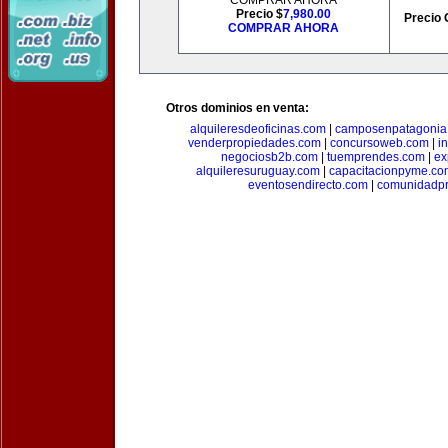
COMPRAR AHORA
Precio $
7,980.00
Precio 
COMPRAR AHORA
Otros dominios en venta:
alquileresdeoficinas.com
|
camposenpatagonia
venderpropiedades.com
|
concursoweb.com
|
i
negociosb2b.com
|
tuemprendes.com
|
ex
alquileresuruguay.com
|
capacitacionpyme.co
eventosendirecto.com
|
comunidadpr