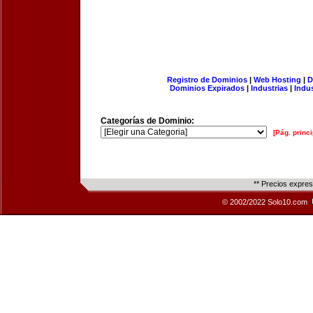
Registro de Dominios
|
Web Hosting
|
D
Dominios Expirados
|
Industrias
|
Indu
Categorías de Dominio:
[Pág. princi
** Precios expre
© 2002/2022 Solo10.com