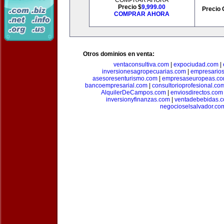
COMPRAR AHORA
Precio $
9,999.00
Precio 
COMPRAR AHORA
Otros dominios en venta:
ventaconsultiva.com
|
expociudad.com
|
inversionesagropecuarias.com
|
empresario
asesoresenturismo.com
|
empresaseuropeas.c
bancoempresarial.com
|
consultorioprofesional.co
AlquilerDeCampos.com
|
enviosdirectos.com
inversionyfinanzas.com
|
ventadebebidas.
negocioselsalvador.co