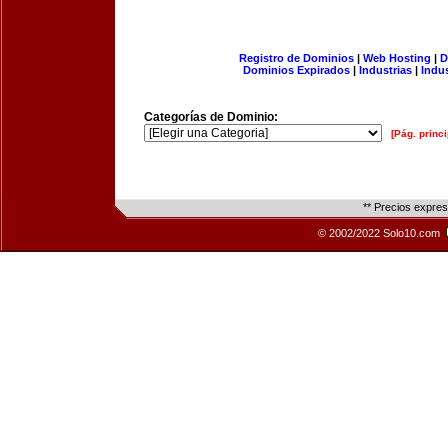
Registro de Dominios
|
Web Hosting
|
D
Dominios Expirados
|
Industrias
|
Indu
Categorías de Dominio:
[Pág. princi
** Precios expre
© 2002/2022 Solo10.com