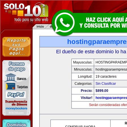
hostingparaempr
El dueño de este dominio lo ha
Mayusculas:
HOSTINGPARAEM
Minusculas:
hostingparaempres
Longitud:
19 caracteres
Categorias:
Sin Clasificar
Precio:
$899.00
Visitar!
hostingparaempre
Serán consideradas ofer
R