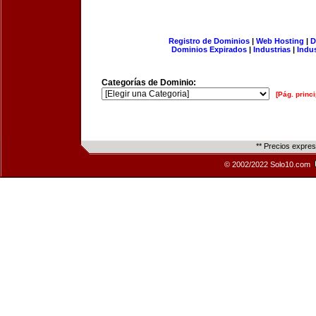
Registro de Dominios
|
Web Hosting
|
D
Dominios Expirados
|
Industrias
|
Indu
Categorías de Dominio:
[Pág. princi
** Precios expre
© 2002/2022 Solo10.com