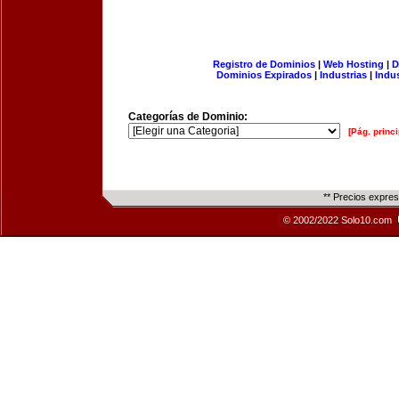
Registro de Dominios
|
Web Hosting
|
D
Dominios Expirados
|
Industrias
|
Indu
Categorías de Dominio:
[Pág. princi
** Precios expre
© 2002/2022 Solo10.com