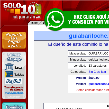
guiabariloche
El dueño de este dominio lo ha
Mayusculas:
GUIABARILOC
Minusculas:
guiabariloche.
Longitud:
13 caracteres
Categorias:
Sin Clasificar
Precio:
$500.00
Visitar!
guiabariloche
Serán consideradas ofer
R