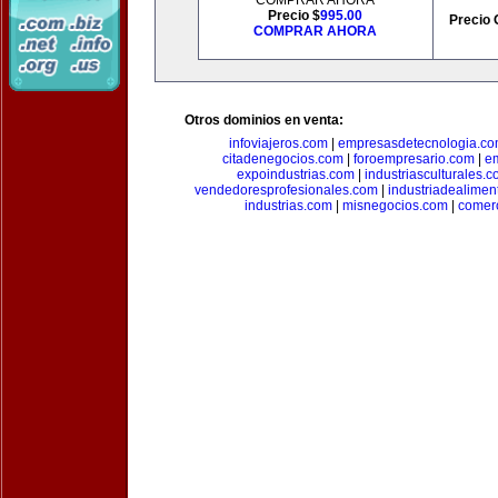
COMPRAR AHORA
Precio $
995.00
Precio 
COMPRAR AHORA
Otros dominios en venta:
infoviajeros.com
|
empresasdetecnologia.c
citadenegocios.com
|
foroempresario.com
|
e
expoindustrias.com
|
industriasculturales.
vendedoresprofesionales.com
|
industriadealimen
industrias.com
|
misnegocios.com
|
comer