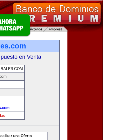
ales.com
 puesto en Venta
URALES.COM
.com
es.com
tas
ealizar una Oferta