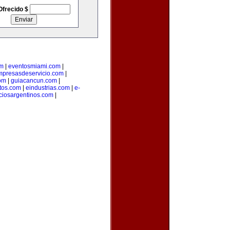
Ofrecido $
om
|
eventosmiami.com
|
mpresasdeservicio.com
|
com
|
guiacancun.com
|
tos.com
|
eindustrias.com
|
e-
ciosargentinos.com
|