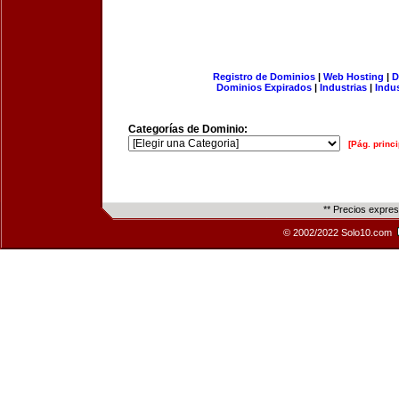
Registro de Dominios
|
Web Hosting
|
D
Dominios Expirados
|
Industrias
|
Indu
Categorías de Dominio:
[Pág. princi
** Precios expre
© 2002/2022 Solo10.com