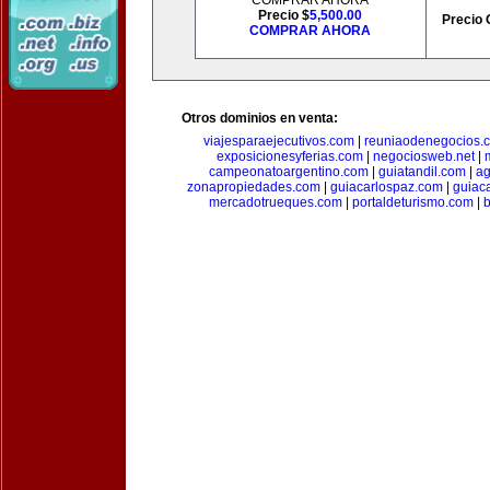
COMPRAR AHORA
Precio $
5,500.00
Precio 
COMPRAR AHORA
Otros dominios en venta:
viajesparaejecutivos.com
|
reuniaodenegocios.
exposicionesyferias.com
|
negociosweb.net
|
campeonatoargentino.com
|
guiatandil.com
|
ag
zonapropiedades.com
|
guiacarlospaz.com
|
guiac
mercadotrueques.com
|
portaldeturismo.com
|
b