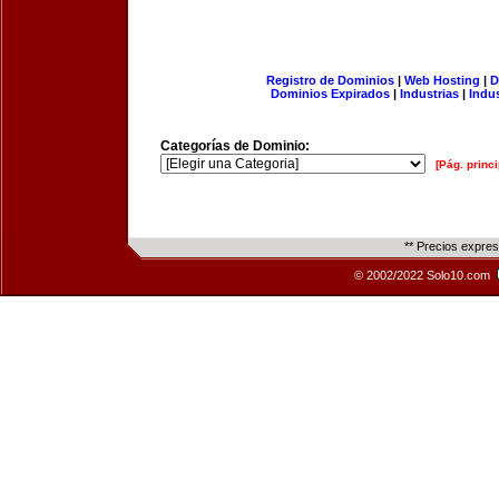
Registro de Dominios
|
Web Hosting
|
D
Dominios Expirados
|
Industrias
|
Indu
Categorías de Dominio:
[Pág. princi
** Precios expre
© 2002/2022 Solo10.com