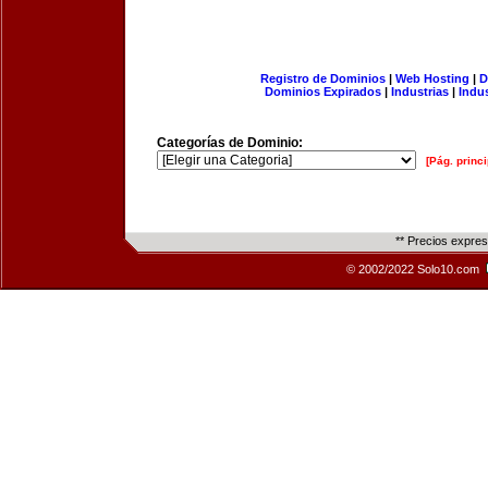
Registro de Dominios
|
Web Hosting
|
D
Dominios Expirados
|
Industrias
|
Indu
Categorías de Dominio:
[Pág. princi
** Precios expre
© 2002/2022 Solo10.com