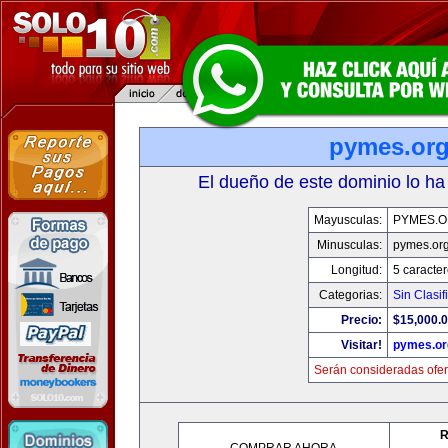
pymes.or
El dueño de este dominio lo ha
Mayusculas:
PYMES.
Minusculas:
pymes.or
Longitud:
5 caracte
Categorias:
Sin Clasif
Precio:
$15,000.
Visitar!
pymes.or
Serán consideradas ofer
R