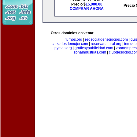
COMPRAR AHORA
Precio $
15,000.00
Precio 
COMPRAR AHORA
Otros dominios en venta:
turnos.org
|
redsocialdenegocios.com
|
gui
calzadosdemujer.com
|
reservanatural.org
|
inmueb
pymes.org
|
graficaypublicidad.com
|
zonaempresa
zonaindustrias.com
|
clubdesocios.co