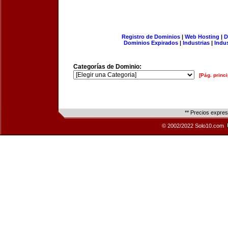
Registro de Dominios
|
Web Hosting
|
D
Dominios Expirados
|
Industrias
|
Indu
Categorías de Dominio:
[Pág. princi
** Precios expre
© 2002/2022 Solo10.com