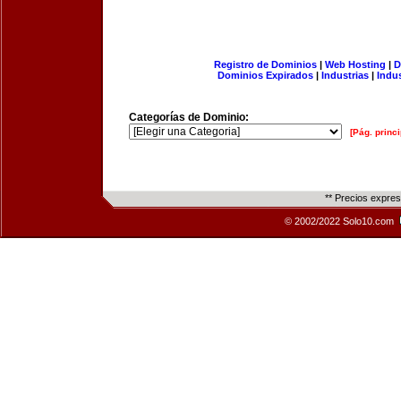
Registro de Dominios
|
Web Hosting
|
D
Dominios Expirados
|
Industrias
|
Indu
Categorías de Dominio:
[Pág. princi
** Precios expre
© 2002/2022 Solo10.com