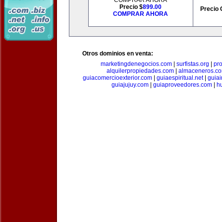
COMPRAR AHORA
Precio $
899.00
Precio 
COMPRAR AHORA
Otros dominios en venta:
marketingdenegocios.com
|
surfistas.org
|
pr
alquilerpropiedades.com
|
almaceneros.c
guiacomercioexterior.com
|
guiaespiritual.net
|
guia
guiajujuy.com
|
guiaproveedores.com
|
h