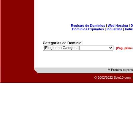
Registro de Dominios
|
Web Hosting
|
D
Dominios Expirados
|
Industrias
|
Indu
Categorías de Dominio:
[Pág. princi
** Precios expre
© 2002/2022 Solo10.com