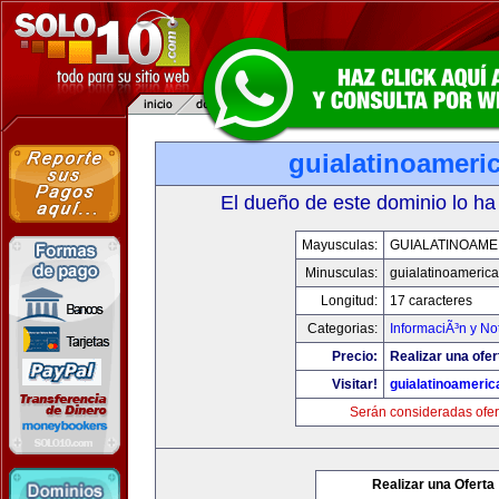
guialatinoameri
El dueño de este dominio lo ha
Mayusculas:
GUIALATINOAME
Minusculas:
guialatinoameric
Longitud:
17 caracteres
Categorias:
InformaciÃ³n y Not
Precio:
Realizar una ofer
Visitar!
guialatinoameri
Serán consideradas ofer
Realizar una Oferta