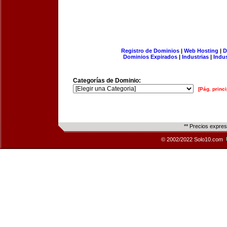
Registro de Dominios
|
Web Hosting
|
D
Dominios Expirados
|
Industrias
|
Indu
Categorías de Dominio:
[Pág. princi
** Precios expre
© 2002/2022 Solo10.com