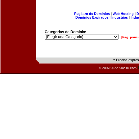
Registro de Dominios
|
Web Hosting
|
D
Dominios Expirados
|
Industrias
|
Indu
Categorías de Dominio:
[Pág. princi
** Precios expre
© 2002/2022 Solo10.com