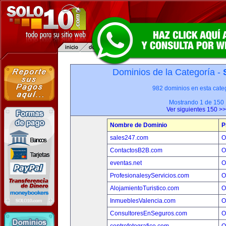
Dominios de la Categoría -
982 dominios en esta categ
Mostrando 1 de 150
Ver siguientes 150 >>
Nombre de Dominio
P
sales247.com
O
ContactosB2B.com
O
eventas.net
O
ProfesionalesyServicios.com
O
AlojamientoTuristico.com
O
InmueblesValencia.com
O
ConsultoresEnSeguros.com
O