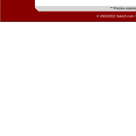
** Precios expre
© 2002/2022 Solo10.com