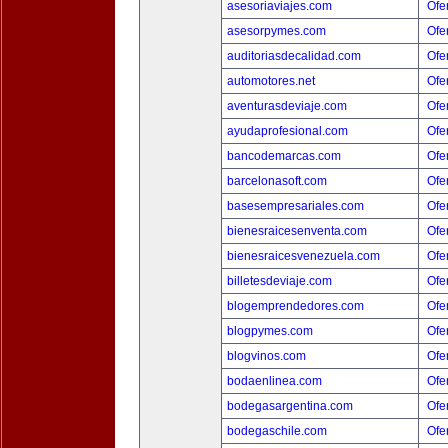
asesoriaviajes.com
Ofer
asesorpymes.com
Ofer
auditoriasdecalidad.com
Ofer
automotores.net
Ofer
aventurasdeviaje.com
Ofer
ayudaprofesional.com
Ofer
bancodemarcas.com
Ofer
barcelonasoft.com
Ofer
basesempresariales.com
Ofer
bienesraicesenventa.com
Ofer
bienesraicesvenezuela.com
Ofer
billetesdeviaje.com
Ofer
blogemprendedores.com
Ofer
blogpymes.com
Ofer
blogvinos.com
Ofer
bodaenlinea.com
Ofer
bodegasargentina.com
Ofer
bodegaschile.com
Ofer