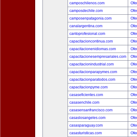
camposchilenos.com
Ofer
camposdechile.com
Ofer
camposenpatagonia.com
Ofer
canalargentina.com
Ofer
cantoprofesional.com
Ofer
capacitacioncontinua.com
Ofer
capacitacionenidiomas.com
Ofer
capacitacionesempresariales.com
Ofer
capacitacionindustrial.com
Ofer
capacitacionparapymes.com
Ofer
capacitacionparatodos.com
Ofer
capacitacionpyme.com
Ofer
casaseficientes.com
Ofer
casasenchile.com
Ofer
casasensanfrancisco.com
Ofer
casaslosangeles.com
Ofer
casasparaguay.com
Ofer
casasturisticas.com
Ofer