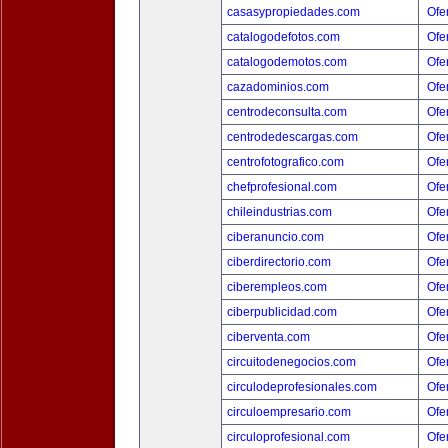
casasypropiedades.com
Ofer
catalogodefotos.com
Ofer
catalogodemotos.com
Ofer
cazadominios.com
Ofer
centrodeconsulta.com
Ofer
centrodedescargas.com
Ofer
centrofotografico.com
Ofer
chefprofesional.com
Ofer
chileindustrias.com
Ofer
ciberanuncio.com
Ofer
ciberdirectorio.com
Ofer
ciberempleos.com
Ofer
ciberpublicidad.com
Ofer
ciberventa.com
Ofer
circuitodenegocios.com
Ofer
circulodeprofesionales.com
Ofer
circuloempresario.com
Ofer
circuloprofesional.com
Ofer