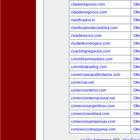
citadenegocios.com
Ofer
citasdenegocios.com
Ofer
clasificados.in
Ofer
clasificadosdecordoba.com
Ofer
clubdesocios.com
Ofer
clustertecnologico.com
Ofer
coachingnegocios.com
Ofer
colombiainmuebles.com
Ofer
colombiatrading.com
Ofer
comercialespublicitarios.com
Ofer
comerciar.net
Ofer
comerciointerior.com
Ofer
comerciointernacional.net
Ofer
comerciosargentinos.com
Ofer
comerciosenlinea.com
Ofer
comerciosyempresas.com
Ofer
comoencontrarpareja.com
Ofer